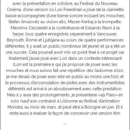
avec la présentation en octobre, au Festival du Nouveau
Cinéma, d’une version où Lori Freedman a joué de la clarinette
basse accompagnée d’une trame sonore incluant les mouches,
Stefan Smulovitz au violon alto, Mazen Kerbaj à la trompette,
Massimo Ceccarelli à la contrebasse et Eduardo Raon à la
harpe, tous quatre enregistrés séparément à Vancouver,
Beyrouth, Rome et Ljubljana au cours de quatre performances
différentes. Il y avait un public nombreux (et jeune) et ça a été un
vrai succès. Cela pourrait avoir mis un point final à ce projet car
finalement j’aurai joué avec Lori dans un contexte intéressant
(Lori est la première à qui j’ai proposé de jouer avec les
mouches et nous avions fait une répétition dès l’automne 2010,
je me devais de jouer avec elle en public au moins une fois) et
le processus d’accumulation de pistes avec des instrumentistes
différents est arrivé à un aboutissement avec cette prestation.
Mais il y aura des prolongements, je présenterai «49 Flies» en
solo (sauf avis contraire) à Lisbonne au festival d’animation
Monstra, au mois de mars, et peut-être à Bologne en juin. Et il
reste aussi à évaluer la façon de concevoir une version film.
…