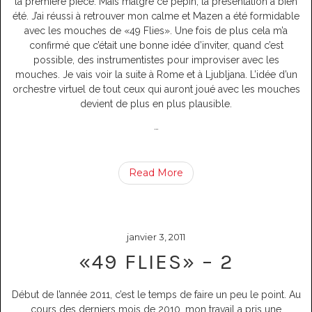
la première pièce. Mais malgré ce pépin, la présentation a bien
été. J’ai réussi à retrouver mon calme et Mazen a été formidable
avec les mouches de «49 Flies». Une fois de plus cela m’a
confirmé que c’était une bonne idée d’inviter, quand c’est
possible, des instrumentistes pour improviser avec les
mouches. Je vais voir la suite à Rome et à Ljubljana. L’idée d’un
orchestre virtuel de tout ceux qui auront joué avec les mouches
devient de plus en plus plausible.
…
Read More
janvier 3, 2011
«49 FLIES» – 2
Début de l’année 2011, c’est le temps de faire un peu le point. Au
cours des derniers mois de 2010, mon travail a pris une