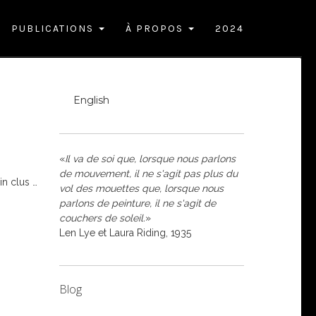
PUBLICATIONS
À PROPOS
2024
English
«
Il va de soi que, lorsque nous parlons
de mouvement, il ne s'agit pas plus du
 in clus
…
vol des mouettes que, lorsque nous
parlons de peinture, il ne s'agit de
couchers de soleil.
»
Len Lye et Laura Riding, 1935
Blog