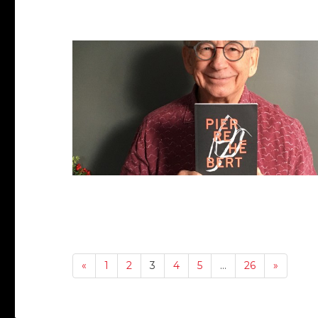
«
1
2
3
4
5
…
26
»