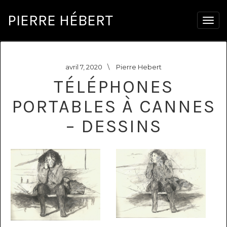
PIERRE HÉBERT
Togg
navig
avril 7, 2020
\
Pierre Hebert
TÉLÉPHONES
PORTABLES À CANNES
– DESSINS