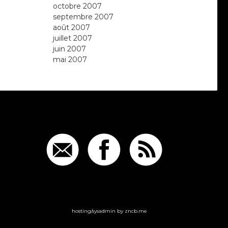
octobre 2007
septembre 2007
août 2007
juillet 2007
juin 2007
mai 2007
hosting/sysadmin by
zncb.me