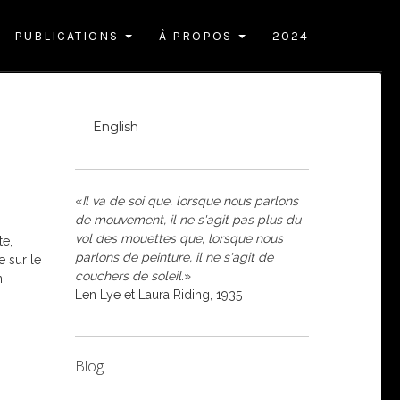
PUBLICATIONS
À PROPOS
2024
English
«
Il va de soi que, lorsque nous parlons
de mouvement, il ne s'agit pas plus du
vol des mouettes que, lorsque nous
te,
parlons de peinture, il ne s'agit de
e sur le
couchers de soleil.
»
n
Len Lye et Laura Riding, 1935
Blog