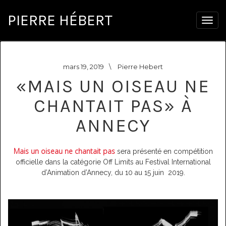
PIERRE HÉBERT
Togg
navig
mars 19, 2019
\
Pierre Hebert
«MAIS UN OISEAU NE
CHANTAIT PAS» À
ANNECY
Mais un oiseau ne chantait pas
sera présenté en compétition
officielle dans la catégorie Off Limits au Festival International
d’Animation d’Annecy, du 10 au 15 juin 2019.