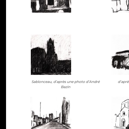
Sablonceau, d’après une photo d’André
d’aprè
Bazin