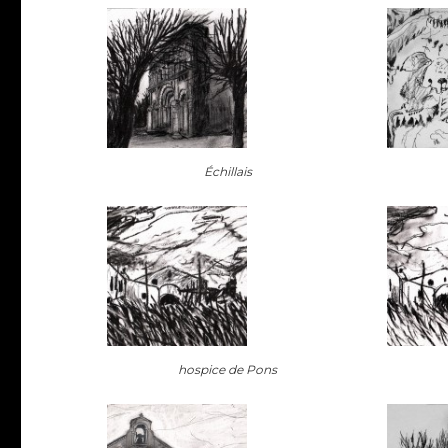
Échillais
hospice de Pons