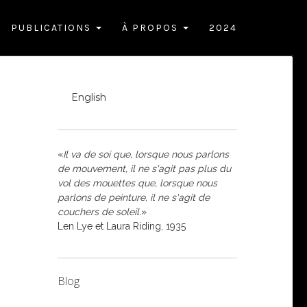
PUBLICATIONS
À PROPOS
2024
English
«
Il va de soi que, lorsque nous parlons
de mouvement, il ne s'agit pas plus du
vol des mouettes que, lorsque nous
parlons de peinture, il ne s'agit de
couchers de soleil.
»
Len Lye et Laura Riding, 1935
Blog