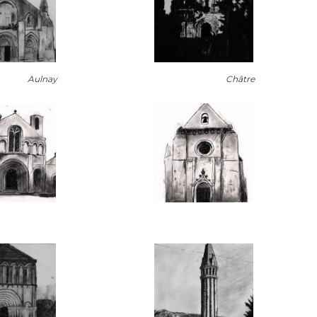
Aulnay
Châtre