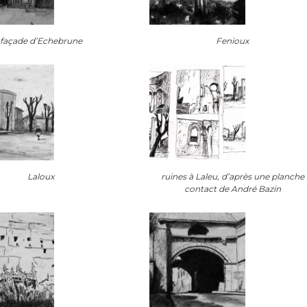
façade d’Echebrune
Fenioux
Laloux
ruines à Laleu, d’après une planche
contact de André Bazin