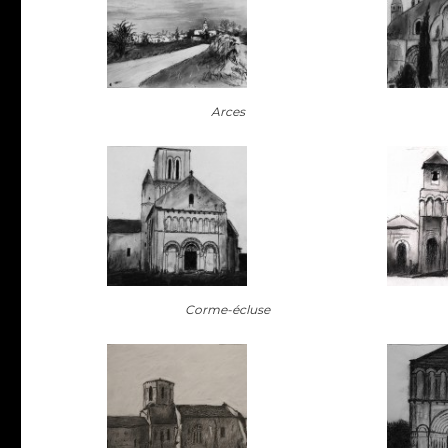
Arces
Corme-écluse