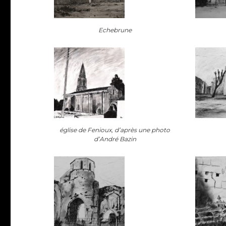
Echebrune
église de Fenioux, d’après une photo
d’André Bazin