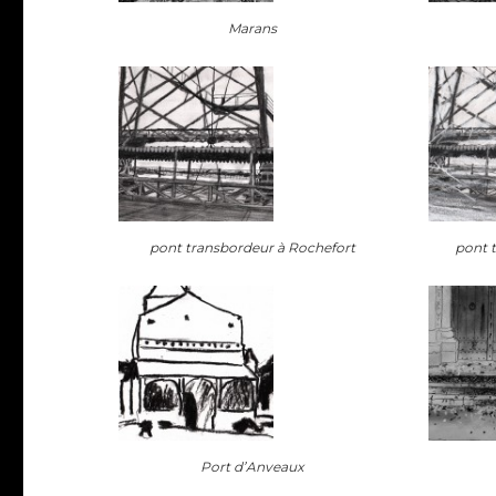
Marans
pont transbordeur à Rochefort
pont 
Port d’Anveaux