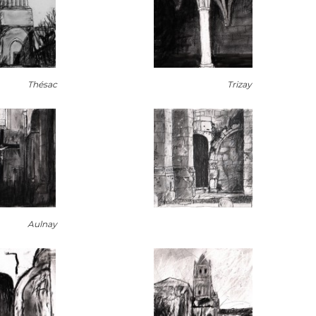
Thésac
Trizay
Aulnay