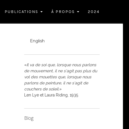
PUBLICATIONS
À PROPOS
2024
English
«
Il va de soi que, lorsque nous parlons
de mouvement, il ne s'agit pas plus du
vol des mouettes que, lorsque nous
parlons de peinture, il ne s'agit de
couchers de soleil.
»
Len Lye et Laura Riding, 1935
Blog