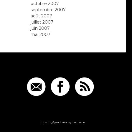
octobre 2007
septembre 2007
août 2007
juillet 2007
juin 2007
mai 2007
hosting/sysadmin by
zncb.me