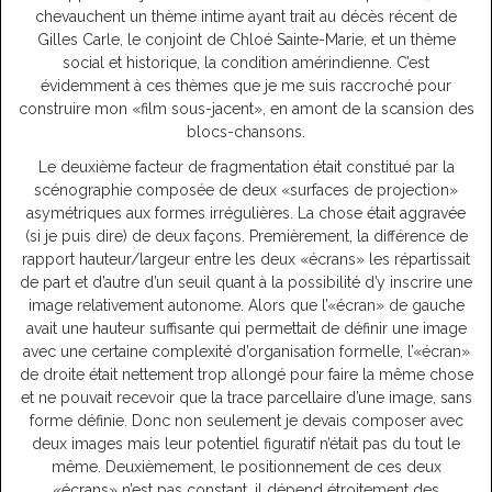
chevauchent un thème intime ayant trait au décès récent de
Gilles Carle, le conjoint de Chloé Sainte-Marie, et un thème
social et historique, la condition amérindienne. C’est
évidemment à ces thèmes que je me suis raccroché pour
construire mon «film sous-jacent», en amont de la scansion des
blocs-chansons.
Le deuxième facteur de fragmentation était constitué par la
scénographie composée de deux «surfaces de projection»
asymétriques aux formes irrégulières. La chose était aggravée
(si je puis dire) de deux façons. Premièrement, la différence de
rapport hauteur/largeur entre les deux «écrans» les répartissait
de part et d’autre d’un seuil quant à la possibilité d’y inscrire une
image relativement autonome. Alors que l’«écran» de gauche
avait une hauteur suffisante qui permettait de définir une image
avec une certaine complexité d’organisation formelle, l’«écran»
de droite était nettement trop allongé pour faire la même chose
et ne pouvait recevoir que la trace parcellaire d’une image, sans
forme définie. Donc non seulement je devais composer avec
deux images mais leur potentiel figuratif n’était pas du tout le
même. Deuxièmement, le positionnement de ces deux
«écrans» n’est pas constant, il dépend étroitement des