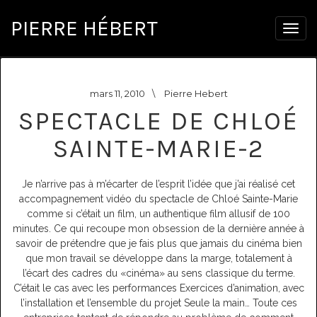
PIERRE HÉBERT
Togg
navig
mars 11, 2010
\
Pierre Hebert
SPECTACLE DE CHLOÉ
SAINTE-MARIE-2
Je n’arrive pas à m’écarter de l’esprit l’idée que j’ai réalisé cet
accompagnement vidéo du spectacle de Chloé Sainte-Marie
comme si c’était un film, un authentique film allusif de 100
minutes. Ce qui recoupe mon obsession de la dernière année à
savoir de prétendre que je fais plus que jamais du cinéma bien
que mon travail se développe dans la marge, totalement à
l’écart des cadres du «cinéma» au sens classique du terme.
C’était le cas avec les performances Exercices d’animation, avec
l’installation et l’ensemble du projet Seule la main… Toute ces