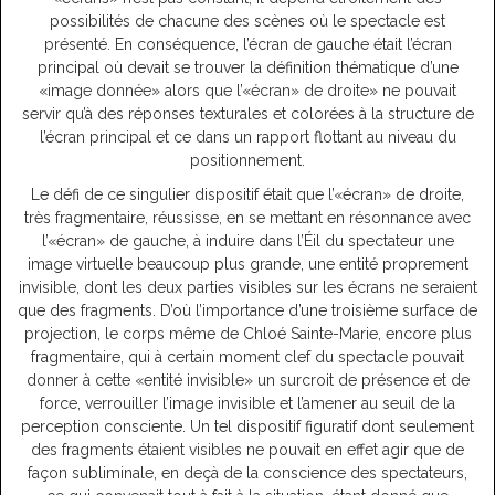
possibilités de chacune des scènes où le spectacle est
présenté. En conséquence, l’écran de gauche était l’écran
principal où devait se trouver la définition thématique d’une
«image donnée» alors que l’«écran» de droite» ne pouvait
servir qu’à des réponses texturales et colorées à la structure de
l’écran principal et ce dans un rapport flottant au niveau du
positionnement.
Le défi de ce singulier dispositif était que l’«écran» de droite,
très fragmentaire, réussisse, en se mettant en résonnance avec
l’«écran» de gauche, à induire dans l’Éil du spectateur une
image virtuelle beaucoup plus grande, une entité proprement
invisible, dont les deux parties visibles sur les écrans ne seraient
que des fragments. D’où l’importance d’une troisième surface de
projection, le corps même de Chloé Sainte-Marie, encore plus
fragmentaire, qui à certain moment clef du spectacle pouvait
donner à cette «entité invisible» un surcroit de présence et de
force, verrouiller l’image invisible et l’amener au seuil de la
perception consciente. Un tel dispositif figuratif dont seulement
des fragments étaient visibles ne pouvait en effet agir que de
façon subliminale, en deçà de la conscience des spectateurs,