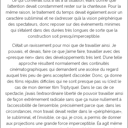
ce qui convenait tout à fait à la situation, étant donné que
l’attention devait constamment rester sur la chanteuse. Pour la
même raison, le traitement du temps devait également avoir un
caractère subliminal et ne s’adresser qu’à la vision périphérique
des spectateurs, donc reposer sur des événements minimes
qui s’étalent dans des durées très longues de sorte que la
construction soit presqu’imperceptible.
C’était un ravissement pour moi que de travailler ainsi. Je
pouvais, et devais, faire ce que j’aime faire, travailler avec des
«presque rien» dans des développements très lent. D’une telle
approche résultent normalement des continuités
cinématographiques qui demandent une ascèse du regard
auquel très peu de gens acceptent d’accéder. Donc, ça donne
des films réputés difficiles qui ne sont presque pas vu (c’est le
cas de mon dernier film Triptyque). Dans le cas de ce
spectacle, j’avais l’extraordinaire liberté de pouvoir travailler ainsi
de façon extrêmement radicale sans que ça nuise nullement à
l’accessibilité de l’ensemble, précisément parce que, dans les
circonstances, mon travail devait rester dans le «périphérique»,
le subliminal, et l’invisible, ce qui, je crois, a permis de donner
aux projections une grande force imperceptible. Éa agit même