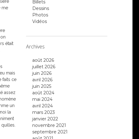
lière
Billets
je me
Dessins
Photos
Vidéos
ère
mon
rs était
Archives
août 2026
es
juillet 2026
peu mais
juin 2026
 faits ce
avril 2026
 même
juin 2025
té assez
août 2024
hénomène
mai 2024
comme un
avril 2024
moi la
mars 2023
iniment
janvier 2022
 quilles.
novembre 2021
septembre 2021
août 2021