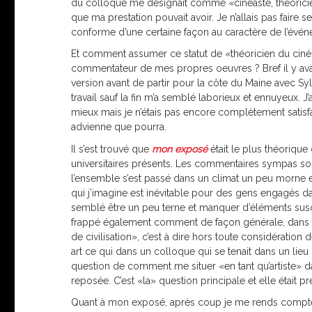
du colloque me désignait comme «cinéaste, théoricien d
que ma prestation pouvait avoir. Je n’allais pas faire s
conforme d’une certaine façon au caractère de l’événem
Et comment assumer ce statut de «théoricien du ciné
commentateur de mes propres oeuvres ? Bref il y avait 
version avant de partir pour la côte du Maine avec S
travail sauf la fin m’a semblé laborieux et ennuyeux. J’a
mieux mais je n’étais pas encore complètement satisfai
advienne que pourra.
Il s’est trouvé que
mon exposé
était le plus théorique 
universitaires présents. Les commentaires sympas son
l’ensemble s’est passé dans un climat un peu morne et 
qui j’imagine est inévitable pour des gens engagés d
semblé être un peu terne et manquer d’éléments susce
frappé également comment de façon générale, dans 
de civilisation», c’est à dire hors toute considératio
art ce qui dans un colloque qui se tenait dans un lieu 
question de comment me situer «en tant qu’artiste» 
reposée. C’est «la» question principale et elle était pr
Quant à mon exposé, après coup je me rends compte qu