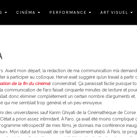
ES
CINÉMA
PERFORMANCE
ART VISUEL
A
jours. Avant mon départ, la rédaction de ma communication m’a demand
ter à participer au colloque, Hervé avait suggéré qu’un travail à partir
ation de la fin du cinéma
) conviendrait. Ça paraissait facile puisque to
la communication de Faro faisait cinquante minutes de lecture et pour
allait donc éliminer complètement un certain nombre d’arguments et,
sé qui me semblait trop général et un peu ennuyeux.
parmi des universitaires sauf Karim Ghiyati de la Cinémathèque de Corse 
était à priori assez intimidant. À Faro, ça avait été moins compliqué 
rogramme rétrospectif de mes films, je donnais ma conférence inaug
ur». Mon statut se trouvait de ce fait clairement établi. À Paris, le p