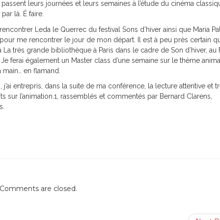
passent leurs journées et leurs semaines à l’étude du cinéma classiq
ar là. É faire.
r rencontrer Leda le Querrec du festival Sons d’hiver ainsi que Maria Pa
 pour me rencontrer le jour de mon départ. Il est à peu près certain q
à La très grande bibliothèque à Paris dans le cadre de Son d’hiver, au 
 Je ferai également un Master class d’une semaine sur le thème anima
la main… en flamand.
’ai entrepris, dans la suite de ma conférence, la lecture attentive et t
rits sur l’animation.1, rassemblés et commentés par Bernard Clarens,
s.
Comments are closed.