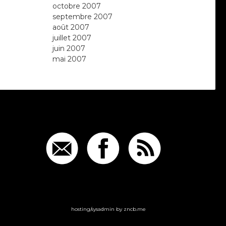
octobre 2007
septembre 2007
août 2007
juillet 2007
juin 2007
mai 2007
hosting/sysadmin by
zncb.me