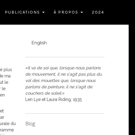
PUBLICATIONS
À PROPOS
2024
English
«
Il va de soi que, lorsque nous parlons
é plus
de mouvement, il ne s'agit pas plus du
 de ma
vol des mouettes que, lorsque nous
ut le
parlons de peinture, il ne s'agit de
 le
couchers de soleil.
»
 en
Len Lye et Laura Riding, 1935
et
car
Blog
urale du
rogramme