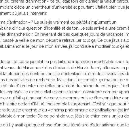
u cinéma d’animation» ce qui était loin de clarifier la valeur particu
emblant d’être un chercheur d’université et pourtant il fallait bien que 
ent où j’allais intervenir.
ma d’animation» ? Le suis-je vraiment ou plutôt simplement un
une difficile question d’identité et de ton. Je suis arrivé à une premi
ylvie dimanche soir. En revenant de ces quelques jours de vacances, 
i passé la veille de mon départ à retravailler tout ça. Ce que j’avais alo
t. Dimanche, le jour de mon arrivée, j’ai continué à modifier tout ça et
de tout le colloque et il n’a pas fait une impression identifiable chez l
t venus de Marianne et des étudiants de Hervé. Je m’y attendais un 
la plupart des contributions se contentaient d’être des inventaires de
ans des activités de recherche. Mais dans l’ensemble, ça m’a tout de
ptible d’alimenter une réflexion autour du thème du colloque. J’ai é
les exposés, le cinéma était essentiellement considéré comme «p
n de ce qui fait qu’une part de ce vaste corpus puisse être considéré 
d’histoire de l’art (l’INHA), me semblait surprenant. C’est sûr que pour 
dans le vaste ensemble du «cinéma phénomène de civilisation» est inf
éalable à mon texte. De ce point de vue, j’étais le chien dans un jeu de
’il y avait quelque chose d’un peu téméraire d’aller affirmer que le