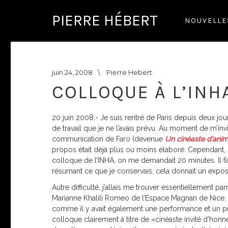
PIERRE HÉBERT
NOUVELL
juin 24, 2008
\
Pierre Hebert
COLLOQUE À L’INH
20 juin 2008.- Je suis rentré de Paris depuis deux 
de travail que je ne l’avais prévu. Au moment de m’invi
communication de Faro (devenue
Un cinéaste d’anim
propos était déjà plus ou moins élaboré. Cependant, 
colloque de l’INHA, on me demandait 20 minutes. Il f
résumant ce que je conservais, cela donnait un expo
Autre difficulté, j’allais me trouver essentiellement 
Marianne Khalili Romeo de l’Espace Magnan de Nice. C’
comme il y avait également une performance et un p
colloque clairement à titre de «cinéaste invité d’honne