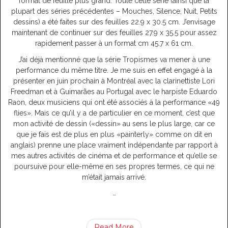
format de feuille plus grand. Toute cette série (ainsi que la
plupart des séries précédentes – Mouches, Silence, Nuit, Petits
dessins) a été faites sur des feuilles 22.9 x 30.5 cm. J’envisage
maintenant de continuer sur des feuilles 27.9 x 35.5 pour assez
rapidement passer à un format cm 45.7 x 61 cm.
J’ai déjà mentionné que la série Tropismes va mener à une
performance du même titre. Je me suis en effet engagé à la
présenter en juin prochain à Montréal avec la clarinettiste Lori
Freedman et à Guimarães au Portugal avec le harpiste Eduardo
Raon, deux musiciens qui ont été associés à la performance «49
flies». Mais ce qu’il y a de particulier en ce moment, c’est que
mon activité de dessin («dessin» au sens le plus large, car ce
que je fais est de plus en plus «painterly» comme on dit en
anglais) prenne une place vraiment indépendante par rapport à
mes autres activités de cinéma et de performance et qu’elle se
poursuive pour elle-même en ses propres termes, ce qui ne
m’était jamais arrivé.
…
Read More