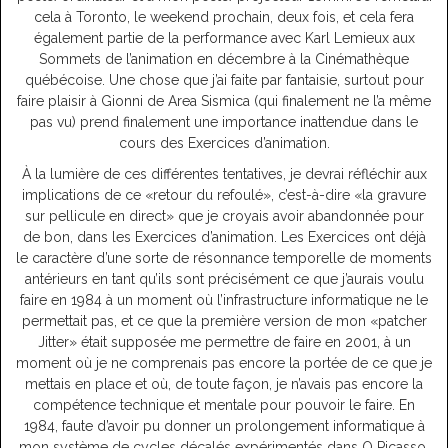
cela à Toronto, le weekend prochain, deux fois, et cela fera
également partie de la performance avec Karl Lemieux aux
Sommets de l’animation en décembre à la Cinémathèque
québécoise. Une chose que j’ai faite par fantaisie, surtout pour
faire plaisir à Gionni de Area Sismica (qui finalement ne l’a même
pas vu) prend finalement une importance inattendue dans le
cours des Exercices d’animation.
À la lumière de ces différentes tentatives, je devrai réfléchir aux
implications de ce «retour du refoulé», c’est-à-dire «la gravure
sur pellicule en direct» que je croyais avoir abandonnée pour
de bon, dans les Exercices d’animation. Les Exercices ont déjà
le caractère d’une sorte de résonnance temporelle de moments
antérieurs en tant qu’ils sont précisément ce que j’aurais voulu
faire en 1984 à un moment où l’infrastructure informatique ne le
permettait pas, et ce que la première version de mon «patcher
Jitter» était supposée me permettre de faire en 2001, à un
moment où je ne comprenais pas encore la portée de ce que je
mettais en place et où, de toute façon, je n’avais pas encore la
compétence technique et mentale pour pouvoir le faire. En
1984, faute d’avoir pu donner un prolongement informatique à
mon système de cycles décalés expérimentés dans O Picasso,