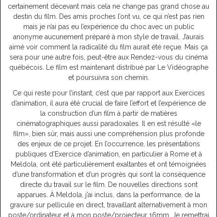
certainement décevant mais cela ne change pas grand chose au
destin du film. Des amis proches l’ont vu, ce qui n’est pas rien
mais je n’ai pas eu l’expérience du choc avec un public
anonyme aucunement préparé à mon style de travail. J’aurais
aimé voir comment la radicalité du film aurait été reçue. Mais ça
sera pour une autre fois, peut-être aux Rendez-vous du cinéma
québécois. Le film est maintenant distribué par Le Vidéographe
et poursuivra son chemin.
Ce qui reste pour l’instant, c’est que par rapport aux Exercices
d’animation, il aura été crucial de faire l’effort et l’expérience de
la construction d’un film à partir de matières
cinématographiques aussi paradoxales. Il en est résulté «le
film», bien sûr, mais aussi une compréhension plus profonde
des enjeux de ce projet. En l’occurrence, les présentations
publiques d’Exercice d’animation, en particulier à Rome et à
Meldola, ont été particulièrement exaltantes et ont témoignées
d’une transformation et d’un progrès qui sont la conséquence
directe du travail sur le film. De nouvelles directions sont
apparues. À Meldola, j’ai inclus, dans la performance, de la
gravure sur pellicule en direct, travaillant alternativement à mon
poste/ordinateur et à mon poste/projecteur 16mm. Je remettrai