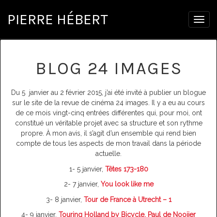
PIERRE HÉBERT
Togg
navig
BLOG 24 IMAGES
Du 5 janvier au 2 février 2015, j’ai été invité à publier un blogue
sur le site de la revue de cinéma 24 images. Il y a eu au cours
de ce mois vingt-cinq entrées différentes qui, pour moi, ont
constitué un véritable projet avec sa structure et son rythme
propre. À mon avis, il s’agit d’un ensemble qui rend bien
compte de tous les aspects de mon travail dans la période
actuelle.
1- 5 janvier,
Têtes 173-180
2- 7 janvier,
You look like me
3- 8 janvier,
Tour de France à Utrecht – 1
4- 9 janvier,
Touring Holland by Bicycle, Paul de Nooijer